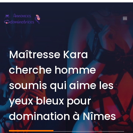
Aller
au
ME
contenu
Maîtresse Kara
cherche homme
soumis qui aime les
yeux bleux pour
domination à Nîmes