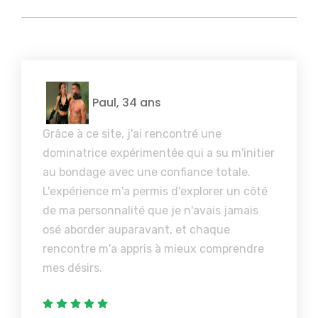
Paul, 34 ans
Grâce à ce site, j'ai rencontré une
dominatrice expérimentée qui a su m'initier
au bondage avec une confiance totale.
L'expérience m'a permis d'explorer un côté
de ma personnalité que je n'avais jamais
osé aborder auparavant, et chaque
rencontre m'a appris à mieux comprendre
mes désirs.