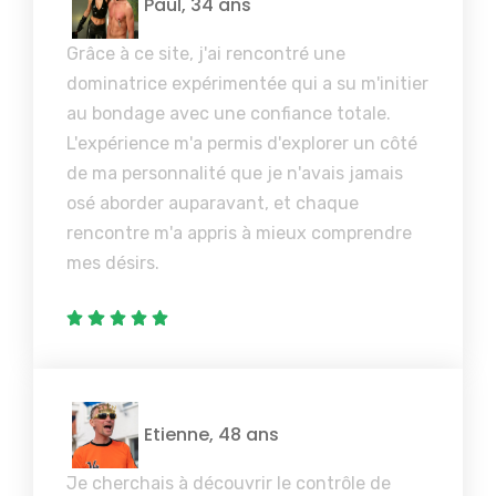
Paul, 34 ans
Grâce à ce site, j'ai rencontré une
dominatrice expérimentée qui a su m'initier
au bondage avec une confiance totale.
L'expérience m'a permis d'explorer un côté
de ma personnalité que je n'avais jamais
osé aborder auparavant, et chaque
rencontre m'a appris à mieux comprendre
mes désirs.
Etienne, 48 ans
Je cherchais à découvrir le contrôle de