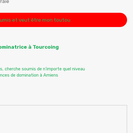
raie
oumis et veut être mon toutou
ominatrice à Tourcoing
s, cherche soumis de n’importe quel niveau
ances de domination à Amiens