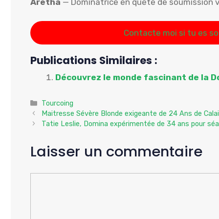
Aretha
— Dominatrice en quête de soumission v
Contacte moi si tu es s
Publications Similaires :
Découvrez le monde fascinant de la D
Catégories
Tourcoing
Maitresse Sévère Blonde exigeante de 24 Ans de Calai
Tatie Leslie, Domina expérimentée de 34 ans pour sé
Laisser un commentaire
Commentaire